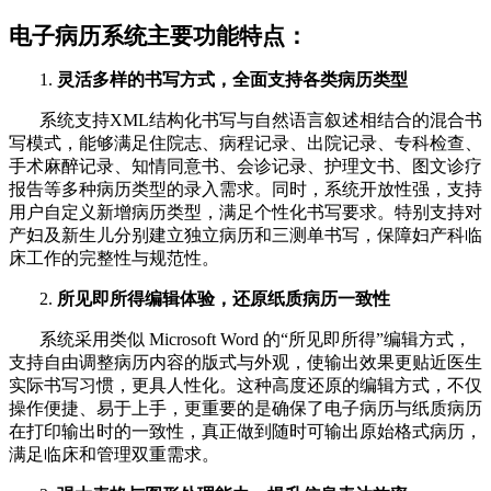
电子病历系统主要功能特点：
1.
灵活多样的书写方式，全面支持各类病历类型
系统支持
XML结构化书写与自然语言叙述相结合的混合书
写模式，能够满足住院志、病程记录、出院记录、专科检查、
手术麻醉记录、知情同意书、会诊记录、护理文书、图文诊疗
报告等多种病历类型的录入需求。同时，系统开放性强，支持
用户自定义新增病历类型，满足个性化书写要求。特别支持对
产妇及新生儿分别建立独立病历和三测单书写，保障妇产科临
床工作的完整性与规范性。
2.
所见即所得编辑体验，还原纸质病历一致性
系统采用类似
Microsoft Word 的“所见即所得”编辑方式，
支持自由调整病历内容的版式与外观，使输出效果更贴近医生
实际书写习惯，更具人性化。这种高度还原的编辑方式，不仅
操作便捷、易于上手，更重要的是确保了电子病历与纸质病历
在打印输出时的一致性，真正做到随时可输出原始格式病历，
满足临床和管理双重需求。