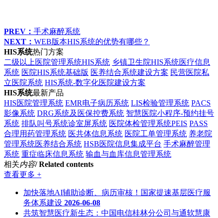
PREV：
手术麻醉系统
NEXT：
WEB版本HIS系统的优势有哪些？
HIS系统
热门方案
二级以上医院管理系统HIS系统
乡镇卫生院HIS系统医疗信息
系统
医院HIS系统基础版
医养结合系统建设方案
民营医院私
立医院系统
HIS系统-数字化医院建设方案
HIS系统
最新产品
HIS医院管理系统
EMR电子病历系统
LIS检验管理系统
PACS
影像系统
DRG系统及医保控费系统
智慧医院小程序-预约挂号
系统
排队叫号系统诊室屏系统
医院体检管理系统PEIS
PASS
合理用药管理系统
医共体信息系统
医院工单管理系统
养老院
管理系统医养结合系统
HSB医院信息集成平台
手术麻醉管理
系统
重症临床信息系统
输血与血库信息管理系统
相关
内容
/ Related contents
查看更多 +
加快落地AI辅助诊断、病历审核！国家提速基层医疗服
务体系建设
2026-06-08
共筑智慧医疗新生态：中国电信桂林分公司与通软慧康