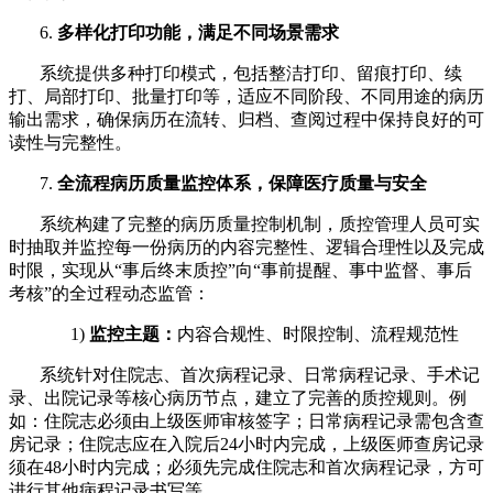
6.
多样化打印功能，满足不同场景需求
系统提供多种打印模式，包括整洁打印、留痕打印、续
打、局部打印、批量打印等，适应不同阶段、不同用途的病历
输出需求，确保病历在流转、归档、查阅过程中保持良好的可
读性与完整性。
7.
全流程病历质量监控体系，保障医疗质量与安全
系统构建了完整的病历质量控制机制，质控管理人员可实
时抽取并监控每一份病历的内容完整性、逻辑合理性以及完成
时限，实现从
“事后终末质控”向“事前提醒、事中监督、事后
考核”的全过程动态监管：
1)
监控主题：
内容合规性、时限控制、流程规范性
系统针对住院志、首次病程记录、日常病程记录、手术记
录、出院记录等核心病历节点，建立了完善的质控规则。例
如：住院志必须由上级医师审核签字；日常病程记录需包含查
房记录；住院志应在入院后
24小时内完成，上级医师查房记录
须在48小时内完成；必须先完成住院志和首次病程记录，方可
进行其他病程记录书写等。