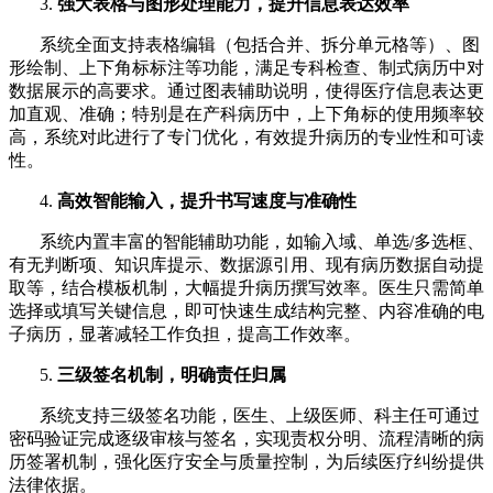
3.
强大表格与图形处理能力，提升信息表达效率
系统全面支持表格编辑（包括合并、拆分单元格等）、图
形绘制、上下角标标注等功能，满足专科检查、制式病历中对
数据展示的高要求。通过图表辅助说明，使得医疗信息表达更
加直观、准确；特别是在产科病历中，上下角标的使用频率较
高，系统对此进行了专门优化，有效提升病历的专业性和可读
性。
4.
高效智能输入，提升书写速度与准确性
系统内置丰富的智能辅助功能，如输入域、单选
/多选框、
有无判断项、知识库提示、数据源引用、现有病历数据自动提
取等，结合模板机制，大幅提升病历撰写效率。医生只需简单
选择或填写关键信息，即可快速生成结构完整、内容准确的电
子病历，显著减轻工作负担，提高工作效率。
5.
三级签名机制，明确责任归属
系统支持三级签名功能，医生、上级医师、科主任可通过
密码验证完成逐级审核与签名，实现责权分明、流程清晰的病
历签署机制，强化医疗安全与质量控制，为后续医疗纠纷提供
法律依据。